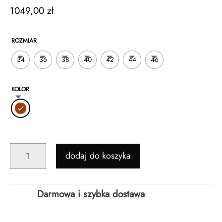
1049,00
zł
ROZMIAR
34
36
38
40
42
44
46
KOLOR
ILOŚĆ
dodaj do koszyka
EMMA
-
PŁASZCZ
Darmowa i szybka dostawa
WEŁNIANY
W
JODEŁKĘ