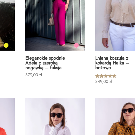
Eleganckie spodnie
Lniana koszula z
Adela z szeroką
kokardą Halka –
nogawką – fuksja
beżowa
379,00
zł
349,00
zł
Oceniono
5.00
na 5