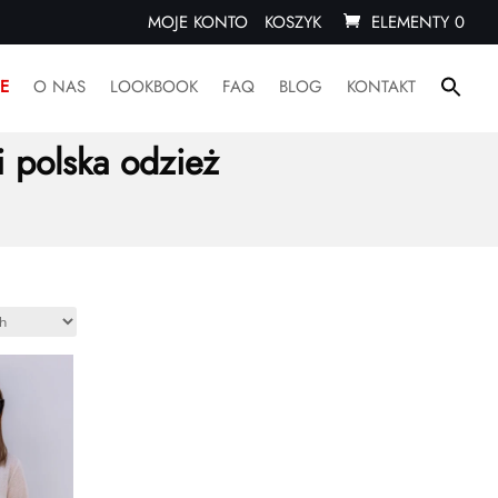
MOJE KONTO
KOSZYK
ELEMENTY 0
Sear
E
O NAS
LOOKBOOK
FAQ
BLOG
KONTAKT
for:
– szare
Search Butto
i polska odzież