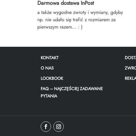
Darmowa dostawa InPost
a także wygodne zwroty i wymiany, gdyby
np. nie udało się trafić z rozmiarem za
pierwszym razem... : )
KONTAKT
DOST
O NAS
ZWRO
LOOKBOOK
REKL
FAQ – NAJCZĘŚCIEJ ZADAWANE
PYTANIA