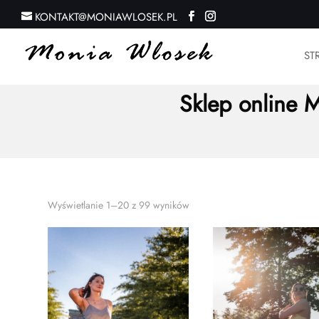
KONTAKT@MONIAWLOSEK.PL
ST
Strona
Sklep online M
Posortowane
Wyświetlanie 1–20 z 99 wyników
według
najnowszych