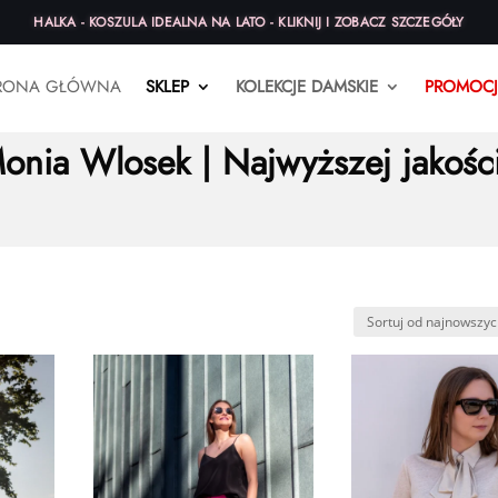
HALKA - KOSZULA IDEALNA NA LATO - KLIKNIJ I ZOBACZ SZCZEGÓŁY
RONA GŁÓWNA
SKLEP
KOLEKCJE DAMSKIE
PROMOCJ
 główna
/
Spodnie damskie
/ Eleganckie spodnie Adela z szeroką nogawką 
onia Wlosek | Najwyższej jakośc