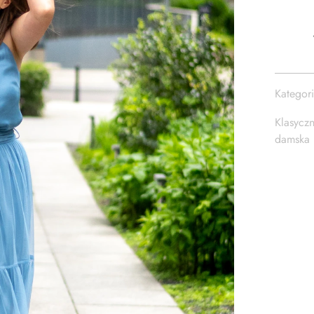
RAMIĄCZ
-
ELISA
–
NIEBIESK
Kategor
Klasycz
damska