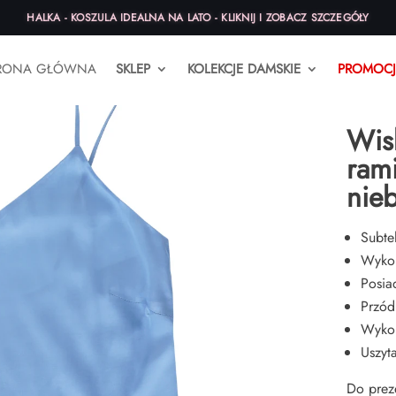
HALKA - KOSZULA IDEALNA NA LATO - KLIKNIJ I ZOBACZ SZCZEGÓŁY
RONA GŁÓWNA
SKLEP
KOLEKCJE DAMSKIE
PROMOCJ
Strona gł
niebieska
Wis
ram
nieb
Subte
Wykon
Posia
Przód
Wykon
Uszyt
Do prez