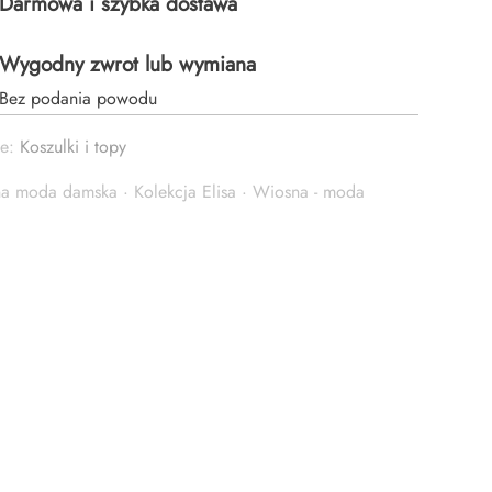
Darmowa i szybka dostawa
KACH
Wygodny zwrot lub wymiana
Bez podania powodu
A
ie:
Koszulki i topy
na moda damska
·
Kolekcja Elisa
·
Wiosna - moda