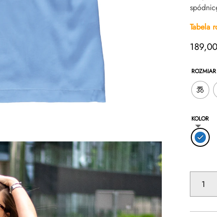
spódnicę
Tabela 
189,0
ROZMIAR
36
KOLOR
ILOŚĆ
WISKOZO
KOSZULKA
NA