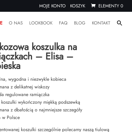
MOJE KONTO
KOSZYK
ELEMENTY 0
Sear
E
O NAS
LOOKBOOK
FAQ
BLOG
KONTAKT
for:
ówna
/
Koszulki i topy
/ Wiskozowa koszulka na ramiączkach – Elisa –
Search Butto
kozowa koszulka na
iączkach – Elisa –
ieska
lna, wygodna i niezwykle kobieca
ana z delikatnej wiskozy
da regulowane ramiączka
 koszulki wykończony miękką podszewką
ana z dbałością o najmniejsze szczegóły
a w Polsce
entowanej koszulki szczególnie polecamy naszą tiulową