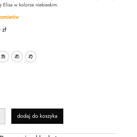
 Elisa w kolorze niebieskim.
rozmiarów
0
zł
38
40
42
dodaj do koszyka
WA