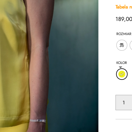
Tabela 
189,0
ROZMIAR
36
KOLOR
ILOŚĆ
WISKOZO
KOSZULKA
NA
RAMIĄCZ