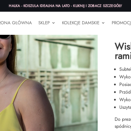
HALKA - KOSZULA IDEALNA NA LATO - KLIKNIJ I ZOBACZ SZCZEGÓŁY
RONA GŁÓWNA
SKLEP
KOLEKCJE DAMSKIE
PROMOCJ
Strona gł
żółta
Wis
rami
Subte
Wykon
Posia
Przód
Wykon
Uszyt
Do prez
spódnicę