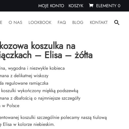
MOJE KONTO
KOSZYK
ELEMENTY 0
Sear
E
O NAS
LOOKBOOK
FAQ
BLOG
KONTAKT
for:
ówna
/
Koszulki i topy
/ Wiskozowa koszulka na ramiączkach – Elisa –
Search Butto
kozowa koszulka na
ączkach – Elisa – żółta
lna, wygodna i niezwykle kobieca
ana z delikatnej wiskozy
da regulowane ramiączka
 koszulki wykończony miękką podszewką
ana z dbałością o najmniejsze szczegóły
a w Polsce
entowanej koszulki szczególnie polecamy naszą tiulową
 Elisa w kolorze niebieskim.