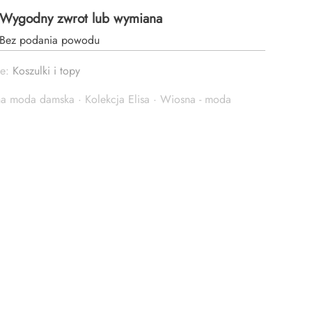
Wygodny zwrot lub wymiana
Bez podania powodu
ie:
Koszulki i topy
na moda damska
·
Kolekcja Elisa
·
Wiosna - moda