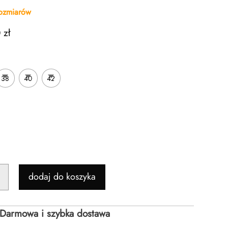
rozmiarów
0
zł
38
40
42
dodaj do koszyka
WA
Darmowa i szybka dostawa
KACH