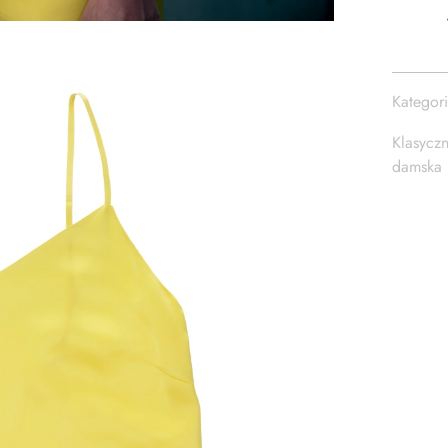
-
ELISA
–
ŻÓŁTA
Kategor
Klasycz
damska