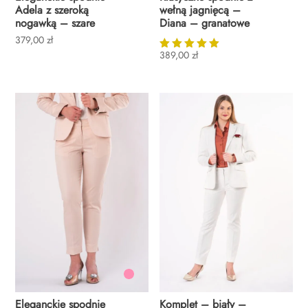
Adela z szeroką
wełną jagnięcą –
nogawką – szare
Diana – granatowe
379,00
zł
389,00
zł
Oceniono
5.00
na 5
Eleganckie spodnie
Komplet – biały –