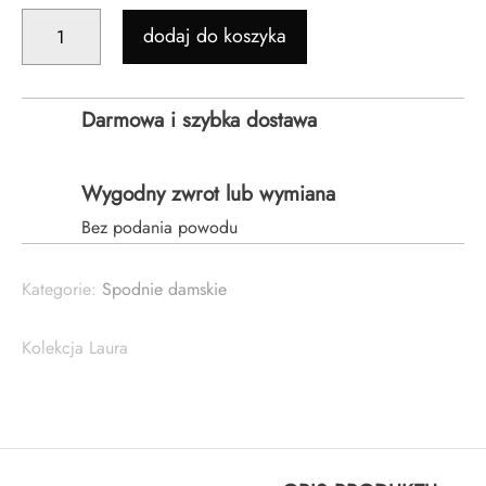
ILOŚĆ
dodaj do koszyka
ELEGANCKIE
SPODNIE
KLASYCZNE
Darmowa i szybka dostawa
-
BEŻOWE
CIEMNE
Wygodny zwrot lub wymiana
Bez podania powodu
Kategorie:
Spodnie damskie
Kolekcja Laura