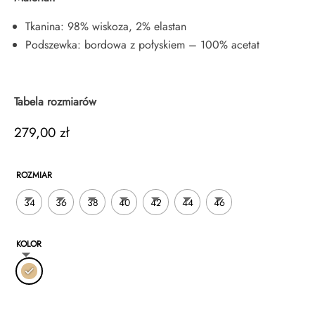
Tkanina: 98% wiskoza, 2% elastan
Podszewka: bordowa z połyskiem – 100% acetat
Tabela rozmiarów
279,00
zł
ROZMIAR
34
36
38
40
42
44
46
KOLOR