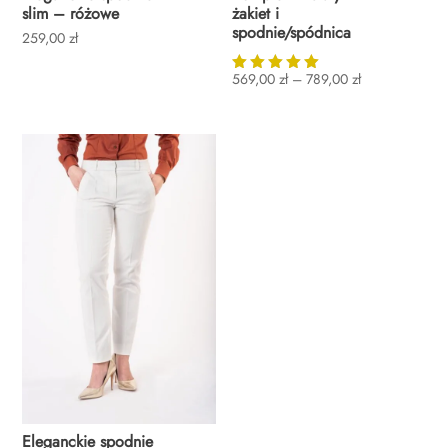
slim – różowe
żakiet i
spodnie/spódnica
259,00
zł
Zakres
569,00
zł
–
789,00
zł
Oceniono
cen:
5.00
od
na 5
569,00 zł
do
789,00 zł
Eleganckie spodnie