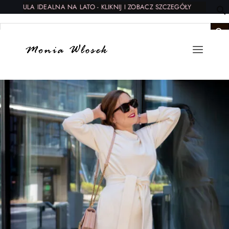
SZULA IDEALNA NA LATO - KLIKNIJ I ZOBACZ SZCZEGÓŁY
f
Search Button
Se
Search
for: