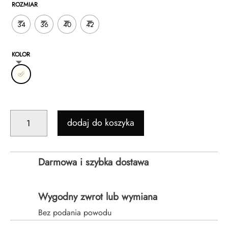
ie
oceny
ROZMIAR
klienta
34
36
40
42
KOLOR
ILOŚĆ
dodaj do koszyka
PROSTA
SUKIENKA
MIDI
Darmowa i szybka dostawa
Z
PASKIEM
LENA
Wygodny zwrot lub wymiana
-
Bez podania powodu
ECRU