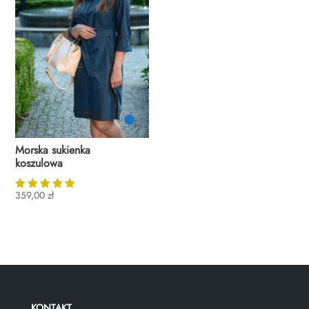
Morska sukienka
koszulowa
359,00
zł
Oceniono
5.00
na 5
KONTAKT