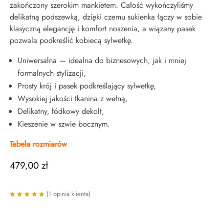
zakończony szerokim mankietem. Całość wykończyliśmy
delikatną podszewką, dzięki czemu sukienka łączy w sobie
klasyczną elegancję i komfort noszenia, a wiązany pasek
pozwala podkreślić kobiecą sylwetkę.
Uniwersalna — idealna do biznesowych, jak i mniej
formalnych stylizacji,
Prosty krój i pasek podkreślający sylwetkę,
Wysokiej jakości tkanina z wełną,
Delikatny, łódkowy dekolt,
Kieszenie w szwie bocznym.
Tabela rozmiarów
479,00
zł
(
1
opinia klienta)
Oceniony
5.00
na
5 na
podstaw