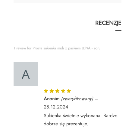
RECENZJE
1 review for
Prosta sukienka midi z paskiem LENA - ecru
Oceniono
Anonim
(zweryfikowany)
–
5
na 5
28.12.2024
Sukienka świetnie wykonana. Bardzo
dobrze się prezentuje.