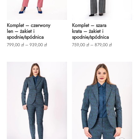
Komplet – czerwony
Komplet – szara
len – żakiet i
krata – żakiet i
spodnie/spódnica
spodnie/spódnica
Zakres
Zakres
799,00
zł
–
939,00
zł
759,00
zł
–
879,00
zł
cen:
cen:
od
od
799,00 zł
759,00 zł
do
do
939,00 zł
879,00 zł