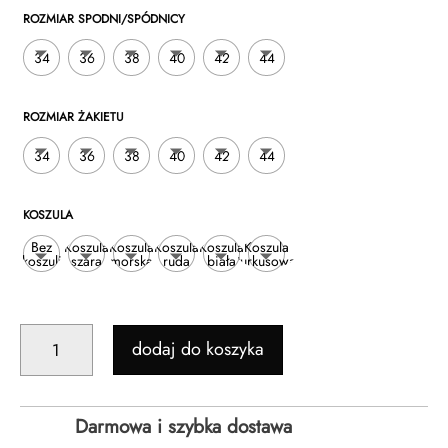
ROZMIAR SPODNI/SPÓDNICY
34
36
38
40
42
44
ROZMIAR ŻAKIETU
34
36
38
40
42
44
KOSZULA
Bez
Koszula
Koszula
Koszula
Koszula
Koszula
koszuli
szara
morska
ruda
biała
turkusowa
ILOŚĆ
dodaj do koszyka
KOMPLET
-
SZARY
Darmowa i szybka dostawa
-