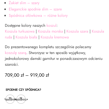
Żakiet slim – szary
Eleganckie spodnie slim – szare
Spódnica ołówkowa – różne kolory
Dostępne kolory naszych
koszul
:
Koszula turkusowa
|
Koszula morska
|
Koszula szara
|
Koszula
ruda
|
Koszula biała
|
Koszula kremowa
Do prezentowanego kompletu szczególnie polecamy
koszulę szarą
. Stworzysz w ten sposób wyjątkowy,
jednokolorowy damski garnitur w ponadczasowym odcieniu
szarości.
Zakres
709,00
zł
–
919,00
zł
cen:
od
SPODNIE CZY SPÓDNICA?
709,00 zł
do
Spodnie
Spódnica
919,00 zł