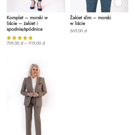
Komplet – morski w
Żakiet slim – morski
liście – żakiet i
w liście
spodnie/spódnica
569,00
zł
Zakres
709,00
zł
–
919,00
zł
Oceniono
cen:
5.00
od
na 5
709,00 zł
do
919,00 zł