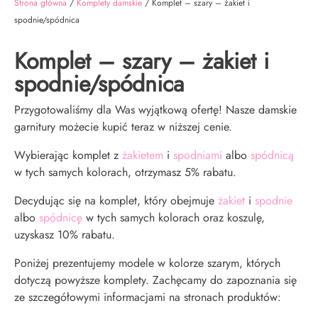
Strona główna
/
Komplety damskie
/ Komplet – szary – żakiet i
spodnie/spódnica
Komplet – szary – żakiet i
spodnie/spódnica
Przygotowaliśmy dla Was wyjątkową ofertę! Nasze damskie
garnitury możecie kupić teraz w niższej cenie.
Wybierając komplet z
żakietem
i
spodniami
albo
spódnicą
w tych samych kolorach, otrzymasz 5% rabatu.
Decydując się na komplet, który obejmuje
żakiet
i
spodnie
albo
spódnicę
w tych samych kolorach oraz koszulę,
uzyskasz 10% rabatu.
Poniżej prezentujemy modele w kolorze szarym, których
dotyczą powyższe komplety. Zachęcamy do zapoznania się
ze szczegółowymi informacjami na stronach produktów: