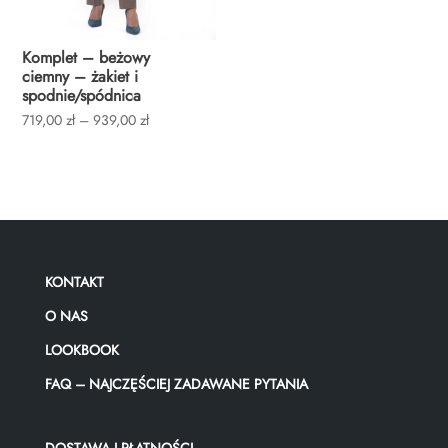
Komplet – beżowy
ciemny – żakiet i
spodnie/spódnica
Zakres
719,00
zł
–
939,00
zł
cen:
od
719,00 zł
do
939,00 zł
KONTAKT
O NAS
LOOKBOOK
FAQ – NAJCZĘŚCIEJ ZADAWANE PYTANIA