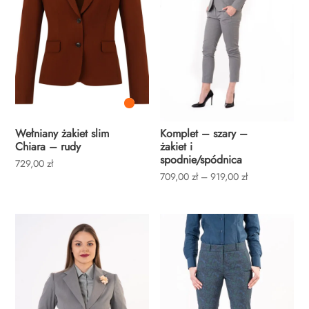
Wełniany żakiet slim
Komplet – szary –
Chiara – rudy
żakiet i
spodnie/spódnica
729,00
zł
Zakres
709,00
zł
–
919,00
zł
cen:
od
709,00 zł
do
919,00 zł